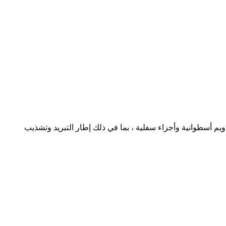
ة الصلبة المصمم من LEADER يستخدم الخلاط ، آلة البثق المزدوجة اللولب المخروطي ، رأس القالب T ، ثلاثة تقاويم أسطوانية وأجزاء سفلية ، بما في ذلك إطار التبريد وتشذيب