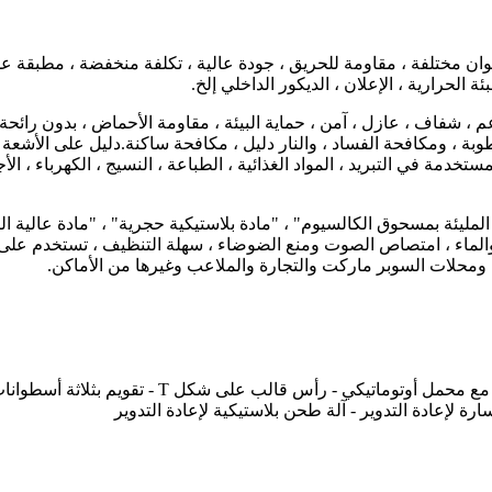
عالي ، ألوان مختلفة ، مقاومة للحريق ، جودة عالية ، تكلفة منخفضة ، مط
ة الحرارية ، الإعلان ، الديكور الداخلي إلخ.
تقليدية.إنه ناعم ، شفاف ، عازل ، آمن ، حماية البيئة ، مقاومة الأحماض ، بدو
طوبة ، ومكافحة الفساد ، والنار دليل ، مكافحة ساكنة.دليل على الأشعة
تخدمة في التبريد ، المواد الغذائية ، الطباعة ، النسيج ، الكهرباء ، ال
 المليئة بمسحوق الكالسيوم" ، "مادة بلاستيكية حجرية" ، "مادة عالية ال
بة والماء ، امتصاص الصوت ومنع الضوضاء ، سهلة التنظيف ، تستخدم على
ومحلات السوبر ماركت والتجارة والملاعب وغيرها من الأماكن.
خلاط ساخن وبارد عالي السرعة - آلة بثق لولبية مز
ة لإعادة التدوير - آلة طحن بلاستيكية لإعادة التدوير