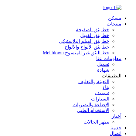
مسكن
منتجات
خط بثق الصفيحة
خط بثق الفويل
خط بثق الفيلم البلاستيكي
خط بثق الألواح والألواح
خط البثق غير المنسوج Meltblown
معلومات عنا
تحميل
شهادة
التطبيقات
التعبئة والتغليف
بناء
تسقيف
السيارات
الإضاءة والبصريات
الاستخدام الطبي
أخبار
يظهر الحالات
خدمة
اتصال