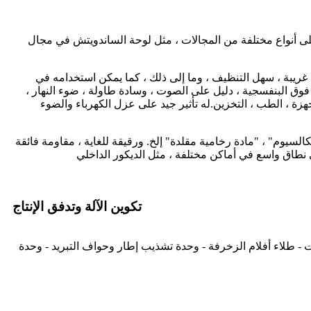
بقة على أنواع مختلفة من المجالات ، مثل لوحة الساندويتش في مجال
ن رائحة غريبة ، سهل التنظيف ، وما إلى ذلك ، كما يمكن استخدامه في
 فوق البنفسجية ، دليل على الصوت ، وسادة طاولة ، ضوء النهار ،
أجهزة ، الطب ، التخزين.له تأثير جيد على عزل الكهرباء والضوء
كالسيوم" ، "مادة رخامية مقلدة" إلخ. ورقيقة للغاية ، مقاومة فائقة
 نطاق واسع في أماكن مختلفة ، مثل الديكور الداخلي
تكوين الآلة وتدفق الإنتاج
دوجة مخروطية مع محمل أوتوماتيكي - رأس قالب على شكل T - تقويم بثلاثة أسطوانات - طلاء أفلام الزخرفة - وحدة تشذيب إطار وحواف التبريد - وحدة