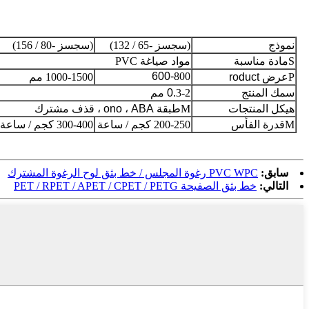
نموذج
(سجسز -65 / 132)
(سجسز -80 / 156)
S
مادة مناسبة
مواد صياغة PVC
600-
800
P
عرض roduct
1000-1500 مم
سمك المنتج
3-2 مم
0.
هيكل المنتجات
M
طبقة ono ، ABA ، قذف مشترك
M
قدرة الفأس
200-250 كجم / ساعة
300-400 كجم / ساعة
سابق:
PVC WPC رغوة المجلس / خط بثق لوح الرغوة المشترك
التالي:
خط بثق الصفيحة PET / RPET / APET / CPET / PETG