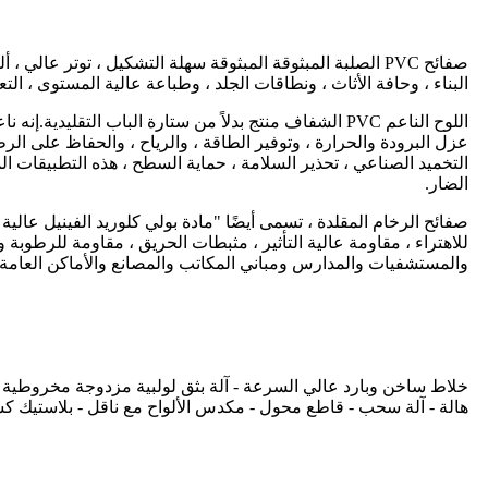
صفائح PVC الصلبة المبثوقة المبثوقة سهلة التشكيل ، توتر 
البناء ، وحافة الأثاث ، ونطاقات الجلد ، وطباعة عالية المستوى ، التعبئ
اللوح الناعم PVC الشفاف منتج بدلاً من ستارة الباب ال
عزل البرودة والحرارة ، وتوفير الطاقة ، والرياح ، والحفاظ على الر
التخميد الصناعي ، تحذير السلامة ، حماية السطح ، هذه التطبيقات المس
الضار.
صفائح الرخام المقلدة ، تسمى أيضًا "مادة بولي كلوريد الفينيل عالية
للاهتراء ، مقاومة عالية التأثير ، مثبطات الحريق ، مقاومة للرطو
والمستشفيات والمدارس ومباني المكاتب والمصانع والأماكن العامة 
هالة - آلة سحب - قاطع محول - مكدس الألواح مع ناقل - بلاستيك كسار