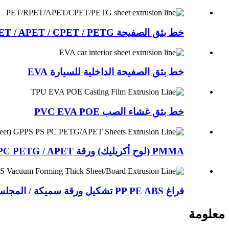
خط بثق الصفيحة PET / RPET / APET / CPET / PETG
خط بثق الصفيحة الداخلية للسيارة EVA
خط بثق غشاء الصب PVC EVA POE
PMMA (لوح أكريليك) ورقة GPPS PS PC PETG / APET ...
فراغ PP PE ABS تشكيل ورقة سميكة / المجلس استخراج ...
معلومة