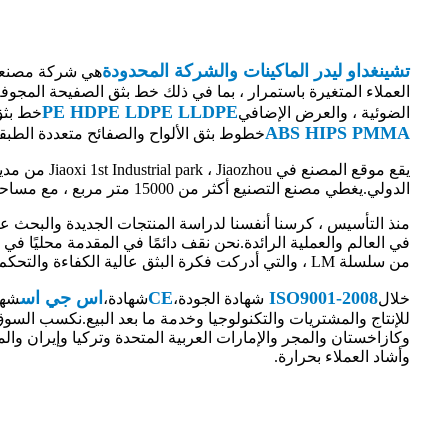
تشينغداو ليدر الماكينات والشركة المحدودة
هي شركة مصنعة م
PE HDPE LDPE LLDPE
الضوئية ، والعرض الإضافي
خط بثق 
ABS HIPS PMMA
خطوط بثق الألواح والصفائح متعددة الطبقا
الدولي.يغطي مصنع التصنيع أكثر من 15000 متر مربع ، مع مساحة كافية لإنهاء تجميع خطوط البثق الضخمة.
منذ التأسيس ، كرسنا أنفسنا لدراسة المنتجات الجديدة والبحث عنها
في العالم والعملية الرائدة.نحن نقف دائمًا في المقدمة محليًا ف
من سلسلة LM ، والتي أدركت فكرة البثق عالية الكفاءة والتحكم عالي الدقة ، والإنتاج عالي الكفاءة ، والإنتاج عالي الجودة.
ISO9001-2008
CE
اس جي اس
خلال
شهادة الجودة،
شهادة،
شها
للإنتاج والمشتريات والتكنولوجيا وخدمة ما بعد البيع.نكسب السوق
وكازاخستان والمجر والإمارات العربية المتحدة وتركيا وإيران والم
وأشاد العملاء بحرارة.