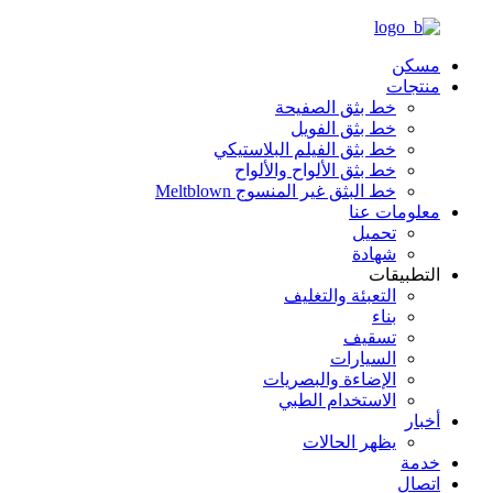
مسكن
منتجات
خط بثق الصفيحة
خط بثق الفويل
خط بثق الفيلم البلاستيكي
خط بثق الألواح والألواح
خط البثق غير المنسوج Meltblown
معلومات عنا
تحميل
شهادة
التطبيقات
التعبئة والتغليف
بناء
تسقيف
السيارات
الإضاءة والبصريات
الاستخدام الطبي
أخبار
يظهر الحالات
خدمة
اتصال