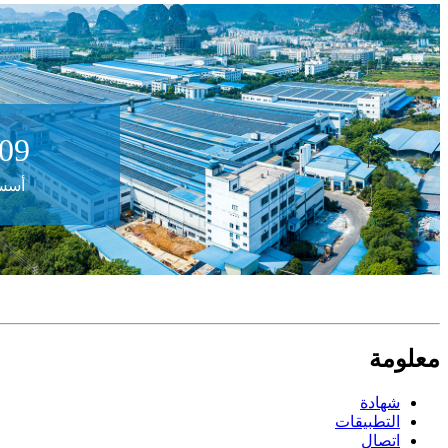
009
أسس
معلومة
شهادة
التطبيقات
اتصال