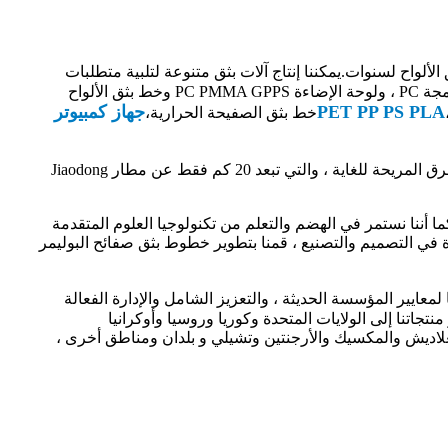
لواح لسنوات.يمكننا إنتاج آلات بثق متنوعة لتلبية متطلبات
العملاء المتغيرة باستمرار ، بما في ذلك خط بثق الصفيحة المجوفة متعددة الجدران PC Polycarbonate ، وخط بثق الصفيحة الصلبة والمدمجة PC ، ولوحة الإضاءة PC PMMA GPPS وخط بثق الألواح
PET PP PS PLA
جهاز كمبيوتر
خط بثق الصفيحة الحرارية،
يقع موقع المصنع في Jiaoxi 1st Industrial park ، Jiaozhou من مدينة Qingdao ، مقاطعة Shandong مع وسائل النقل الجوي والبحري والطرق المريحة للغاية ، والتي تبعد 20 كم فقط عن مطار Jiaodong
ما أننا نستمر في الهضم والتعلم من تكنولوجيا العلوم المتقدمة
رة في التصميم والتصنيع ، قمنا بتطوير خطوط بثق صفائح البوليمر
لمعايير المؤسسة الحديثة ، والتعزيز الشامل والإدارة الفعالة
جاتنا إلى الولايات المتحدة وكوريا وروسيا وأوكرانيا
وبنغلاديش والمكسيك والأرجنتين وتشيلي و بلدان ومناطق أخرى ،