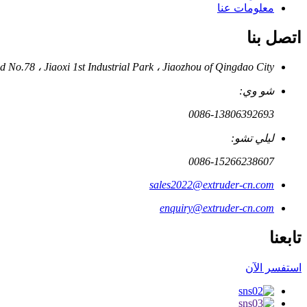
معلومات عنا
اتصل بنا
Pingcheng East Road No.78 ، Jiaoxi 1st Industrial Park ، Jiaozhou of Qingdao City
شو وي:
0086-13806392693
ليلي تشو:
0086-15266238607
sales2022@extruder-cn.com
enquiry@extruder-cn.com
تابعنا
استفسر الآن