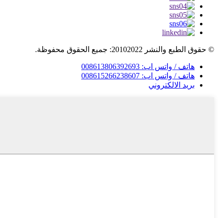
© حقوق الطبع والنشر 20102022: جميع الحقوق محفوظة.
هاتف / واتس اب: 008613806392693
هاتف / واتس اب: 008615266238607
بريد الالكتروني