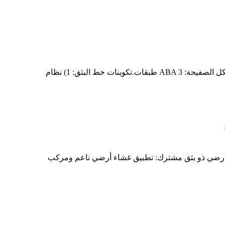
نقوم بتجميع خط بثق الصفيحة الشخصية المجوفة PP لعملائنا في كوريا.عرض الصفيحة: 2000 مم ، سمك الصفيحة: 2-12 مم ، هيكل الصفيحة: ABA 3 طبقات.تكوينات خط البثق: 1) نظام
ضي 6000 مم ، سمك غشاء أرضي: 0.5-3 مم ، هيكل غشاء أرضي: A / B / A سطح غشاء أرضي ذو بثق مشترك: تطبيق غشاء أرضي ناعم ومركب