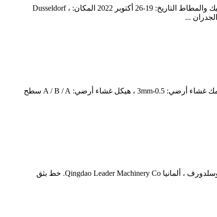
عرض K الناجح 2022 في Dusseldorf Germany - صور مختارة Germany K Show 2022 - المعرض التجاري العالمي رقم 1 للبلاستيك والمطاط التاريخ: 19-26 أكتوبر 2022 المكان: Dusseldorf ،
تهانينا !خط بثق الصفيحة الأرضية HDPE بعرض 7000mm غشاء أرضي اختبار ناجح المواصفات: غشاء أرضي عرض 7000mm ، سمك غشاء أرضي: 0.5-3mm ، هيكل غشاء أرضي: A / B / A سطح
الحدث القادم معرض ألمانيا K 2022 - المعرض التجاري العالمي رقم 1 للبلاستيك والمطاط التاريخ: 19-26 أكتوبر 2022 المكان: دوسلدورف ، ألمانيا Qingdao Leader Machinery Co. خط بثق