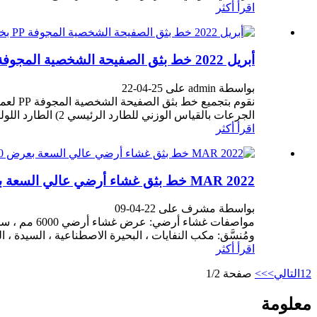
اقرأ أكثر
أبريل 2022 خط بثق الصفيحة الشخصية المجوفة PP بخط عرض 2 متر
بواسطة admin على 25-04-22
الجرعات بالقياس الوزني للطارد الرئيسي 2) الطارد اللولبي المفرد والطارد المشترك مع محرك SIEMENS و ...
اقرأ أكثر
MAR 2022 خط بثق غشاء أرضي عالي السعة بعرض 6000 مم من البولي إيثيلين تم اختباره وتسليمه بنجاح
بواسطة مشرف على 22-04-09
ومُنسَّق: مكب النفايات ، البحيرة الاصطناعية ، السيدة ، ال
اقرأ أكثر
2
1
التالي>
>>
صفحة 1/2
معلومة