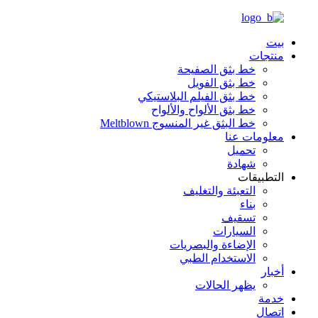
بيت
منتجات
خط بثق الصفيحة
خط بثق الفويل
خط بثق الفيلم البلاستيكي
خط بثق الألواح والألواح
خط البثق غير المنسوج Meltblown
معلومات عنا
تحميل
شهادة
التطبيقات
التعبئة والتغليف
بناء
تسقيف
السيارات
الإضاءة والبصريات
الاستخدام الطبي
أخبار
يظهر الحالات
خدمة
اتصال