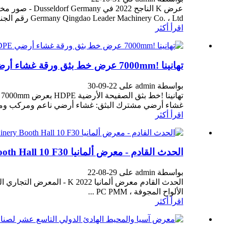
Germany Qingdao Leader Machinery Co. ، Ltd رقم الجناح: القاعة 10 F30 شركتنا تستعرض المنتجات: أجهزة الكمبيوتر متعددة الجدران ...
اقرأ أكثر
تهانينا !7000mm عرض خط بثق ورقة غشاء أرضي HDPE اختبار ناجح
بواسطة admin على 22-09-30
غشاء أرضي مشترك البثق: غشاء أرضي ناعم ومركب وم
اقرأ أكثر
الحدث القادم - معرض ألمانيا K 2022-Qingdao Leader Machinery Booth Hall 10 F30
بواسطة admin على 29-08-22
الألواح المجوفة ، PC PMM ...
اقرأ أكثر