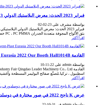
فبراير 2023 الحدث: معرض البلاستيك الدولي 2023-11th Plastindia
بواسطة مشرف على 23-02-02
بثق الألواح المجوفة متعددة الجدران PC ، PC PMMA خط بثق الصفيحة الصلبة ، HDPE عرض إضافي ...
اقرأ أكثر
القادمة Event-Plast Eurasia 2022 Our Booth Hall1014B
بواسطة admin على 22-11-10
اسطنبول ، تركيا.مُصنِّع صفائح البوليمر المسطحة وأغشية البثق والبثق "22 Is
اقرأ أكثر
عرض K ناجح 2022 في صور مختارة في دوسلدورف بألمانيا
بواسطة admin في 31-10-22