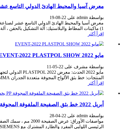
معرض آسيا والمحيط الهادئ الدولي التاسع عشر
بواسطة admin على 22-08-19
1) ماكينات المطاط والبلاستيك: آلة التشكيل بالحقن ، آلة التشكيل بالنفخ ، الطارد ، نفخ الفيلم آلة ، كاستي ...
اقرأ أكثر
مايو 2022 EVENT-2022 PLASTPOL SHOW
بواسطة مشرف على 22-05-11
المنتجات: خط بثق الألواح المجوفة متعددة الجدران PC ، PC PMMA صلب خط بثق الصفيحة ، ...
اقرأ أكثر
أبريل 2022 خط بثق الصفيحة الملفوفة المجوفة PP بخط عرض 2 متر لعميل كوريا
بواسطة admin على 22-04-28
الرئيسي اللولبي المفرد والطارد المشترك مع SIEMENS المحركات وعلبة التروس FLENDER إعادة ...