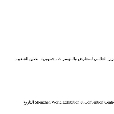
 العنوان: مركز شينزين العالمي للمعارض والمؤتمرات ، جمهورية الصين الشعبية
Coming Event-Chinaplas 2023 Booth Number: 5A01 The 35th World Lead Plastic and RUbber Trade Fair العنوان: Shenzhen World Exhibition & Convention Centre، PR China التاريخ: