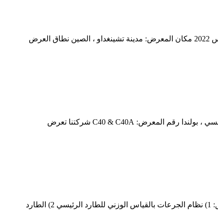
معرض آسيا والمحيط الهادئ الدولي التاسع عشر لصناعة البلاستيك والمطاط رقم المعرض N6 # A70 تاريخ العرض: 3-6 أغسطس 2022 مكان المعرض: مدينة تشينغداو ، الصين نطاق العرض
مايو 2022 الحدث: معرض PLASTPOL 2022 الدولي لتجهيز البلاستيك والمطاط تاريخ العرض: 24-27 مايو تحديد الموقع: مدينة كيلسي ، بولندا رقم المعرض: C40 & C40A شركتنا تعرض
مواصفات الأوراق: عرض الصفيحة 2000 مم ، سمك الصفيحة 2-5-8-11 مم ، هيكل الصفيحة A / B / A 3 طبقات تكوينات خط البثق: 1) نظام الجرعات بالقياس الوزني للطارد الرئيسي 2) الطارد