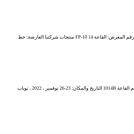
فبراير 2023 الحدث: معرض البلاستيك الدولي البلاستيكي 2023-11th تاريخ العرض: 1-5 فبراير 2023 تحديد الموقع: نيودلهي ، الهند رقم المعرض: القاعة 14 FP-10 منتجات شركتنا العارضة: خط
القادمة Event-Plast Eurasia 2022 -31st International Istanbul Plastic Industry Fair Qingdao Leader Machinery Co.، Ltd كشك رقم القاعة 1014B التاريخ والمكان: 23-26 نوفمبر ، 2022 ، توياب